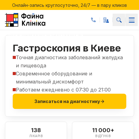
Онлайн-запись круглосуточно, 24/7 — в пару кликов
Акции месяца в Файній Клініці
Онлайн-запись круглосуточно, 24/7 — в пару кликов
Услуги
Эндоскопия
Гастроскопия
|
|
Гастроскопия в Киеве
Точная диагностика заболеваний желудка
и пищевода
Современное оборудование и
минимальный дискомфорт
Работаем ежедневно с 07:30 до 21:00
Записаться на диагностику
138
11 000+
ЛІКАРІВ
ВІДГУКІВ