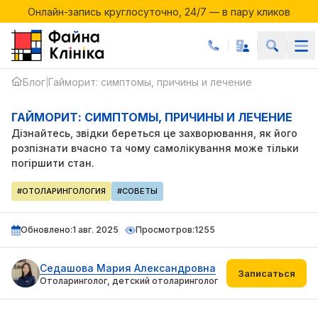
Онлайн-запись круглосуточно, 24/7 — в пару кликов
Акции месяца в Файній Клініці
Онлайн-запись круглосуточно, 24/7 — в пару кликов
Блог
Гайморит: симптомы, причины и лечение
|
ГАЙМОРИТ: СИМПТОМЫ, ПРИЧИНЫ И ЛЕЧЕНИЕ
Дізнайтесь, звідки береться це захворювання, як його
розпізнати вчасно та чому самолікування може тільки
погіршити стан.
#ОТОЛАРИНГОЛОГИЯ
#СОВЕТЫ
Обновлено:
1 авг. 2025
Просмотров:
1255
Седашова Мария Александровна
Записаться
Отоларинголог, детский отоларинголог