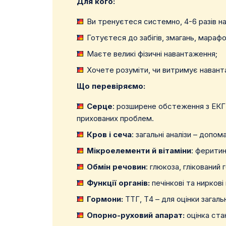
Для кого:
Ви тренуєтеся системно, 4-6 разів н
Готуєтеся до забігів, змагань, марафо
Маєте великі фізичні навантаження;
Хочете розуміти, чи витримує наванта
Що перевіряємо:
Серце
: розширене обстеження з ЕКГ,
прихованих проблем.
Кров і сеча
: загальні аналізи – допо
Мікроелементи й вітаміни
: феритин
Обмін речовин
: глюкоза, глікований 
Функції органів:
печінкові та нирков
Гормони:
ТТГ, Т4 – для оцінки загаль
Опорно-руховий апарат:
оцінка стан