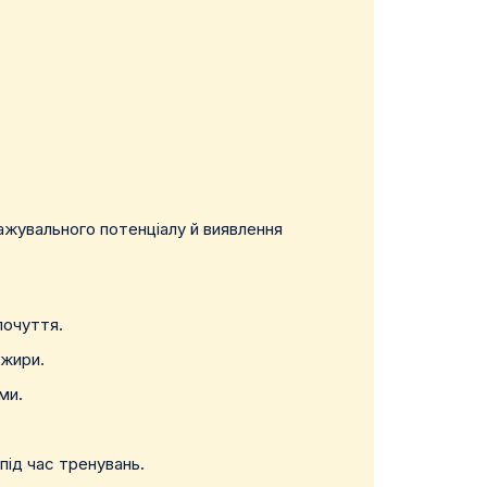
.
ажувального потенціалу й виявлення
почуття.
 жири.
ми.
під час тренувань.