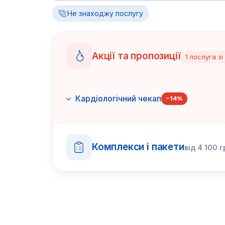
Не знаходжу послугу
Акції та пропозиції
1
послуга
зі
Кардіологічний чекап
−
14
%
Комплекси і пакети
від
4 100
г