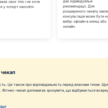
дає індивідуальні
жає своє тіло і не хоче
рекомендації. Для
и у «спорт наосліп».
розширеного чекапу закл
консультація може бути н
вибір: офлайн в клініці або
онлайн.
 чекап
ість. Це також про відповідальність перед власним тілом. Щ
м. Фітнес-чекап допомагає зрозуміти, що відбувається всеред
інг