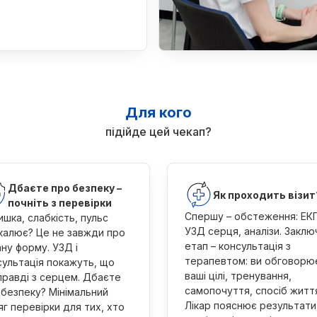
Для кого
підійде цей чекап?
Дбаєте про безпеку –
Як проходить візит
почніть з перевірки
Спершу – обстеження: ЕКГ
ишка, слабкість, пульс
УЗД серця, аналізи. Заклю
калює? Це не завжди про
етап – консультація з
ану форму. УЗД і
терапевтом: ви обговорю
сультація покажуть, що
ваші цілі, тренування,
правді з серцем. Дбаєте
самопочуття, спосіб житт
 безпеку? Мінімальний
Лікар пояснює результати
яг перевірки для тих, хто