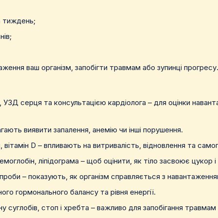
а тиждень;
нів;
ження ваш організм, запобігти травмам або зупинці прогресу
 УЗД серця та консультацією кардіолога – для оцінки навант
магають виявити запалення, анемію чи інші порушення.
, вітамін D – впливають на витривалість, відновлення та само
гемоглобін, ліпідограма – щоб оцінити, як тіло засвоює цукор і
і проби – показують, як організм справляється з навантаження
ного гормонального балансу та рівня енергії.
у суглобів, стоп і хребта – важливо для запобігання травмам 