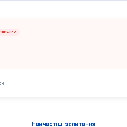
 знижкою
рн
Найчастіші запитання