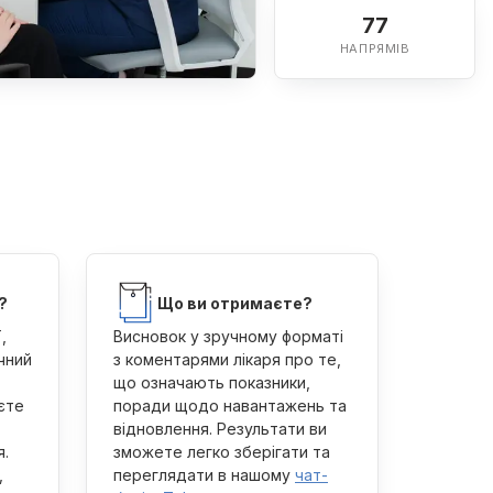
77
НАПРЯМІВ
?
Що ви отримаєте?
,
Висновок у зручному форматі
чний
з коментарями лікаря про те,
що означають показники,
єте
поради щодо навантажень та
відновлення. Результати ви
я.
зможете легко зберігати та
,
переглядати в нашому
чат-