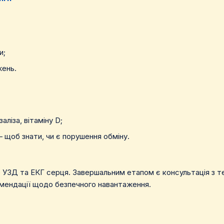
и;
жень.
заліза, вітаміну D;
 – щоб знати, чи є порушення обміну.
е УЗД та ЕКГ серця. Завершальним етапом є консультація з те
мендації щодо безпечного навантаження.