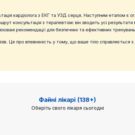
льтація кардіолога з ЕКГ та УЗД серця. Наступним етапом є о
рут консультація з терапевтом: він зводить усі результати в
лізовані рекомендації для безпечних та ефективних тренувань
ізів. Це про впевненість у тому, що ваше тіло справляється 
Файні лікарі (138+)
Оберіть свого лікаря сьогодні