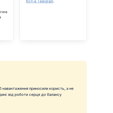
боті в Telegram
.
ючна
а
об навантаження приносили користь, а не
ині: від роботи серця до балансу