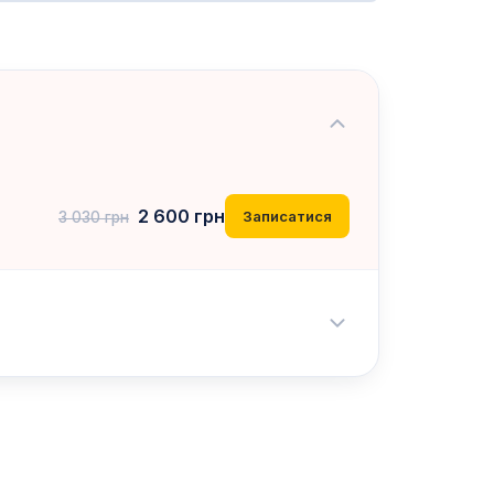
2 600
грн
Записатися
3 030
грн