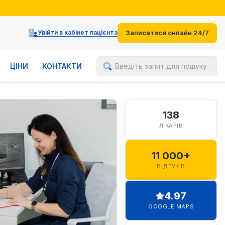
іями
Увійти в кабінет пацієнта
Записатися онлайн 24/7
ЦІНИ
КОНТАКТИ
Введіть запит для пошуку
138
ЛІКАРІВ
11 000+
ВІДГУКІВ
4.97
GOOGLE MAPS