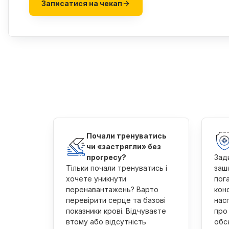
Записатися на чекап
Почали тренуватись
чи «застрягли» без
прогресу?
Зад
Тільки почали тренуватись і
заш
хочете уникнути
пог
перенавантажень? Варто
кон
перевірити серце та базові
нас
показники крові. Відчуваєте
про
втому або відсутність
обс