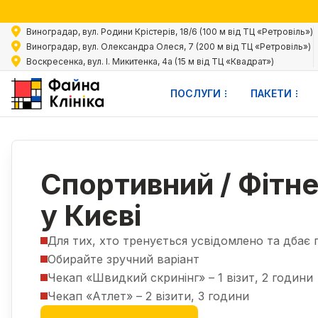
Акц
Виноградар, вул. Родини Крістерів, 18/6 (100 м від ТЦ «Ретровіль»)
Виноградар, вул. Олександра Олеся, 7 (200 м від ТЦ «Ретровіль»)
Воскресенка, вул. І. Микитенка, 4а (15 м від ТЦ «Квадрат»)
ПОСЛУГИ
ПАКЕТИ
Чекапи
Чекапи для жінок
Спортивний / Фітнес-чекап
|
|
Спортивний / Фітн
у Києві
Для тих, хто тренується усвідомлено та дбає 
Обирайте зручний варіант
Чекап «Швидкий скринінг» – 1 візит, 2 години
Чекап «Атлет» – 2 візити, 3 години