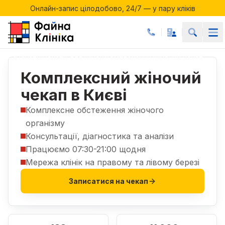
Онлайн-запис цілодобово, 24/7 — у пару кліків
Акції місяця у Файній Клініці
Онлайн-запис цілодобово, 24/7 — у пару кліків
Чекапи
Чекапи для жінок
Комплексний жіночий чекап
|
|
Комплексний жіночий
чекап в Києві
Комплексне обстеження жіночого
організму
Консультації, діагностика та аналізи
Працюємо 07:30-21:00 щодня
Мережа клінік на правому та лівому березі
Записатися на чекап